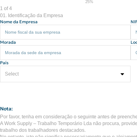
25%
1 of 4
01. Identificação da Empresa
Nome da Empresa
NI
Morada
Lo
País
Nota:
Por favor, tenha em consideração o seguinte antes de preench
A Work Supply – Trabalho Temporário Lda não procura, providen
trabalho dos trabalhadores destacados.
No entanto, isto não significa necessariamente que o alojament