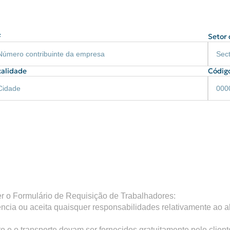
F
Setor 
calidade
Código
er o Formulário de Requisição de Trabalhadores:
cia ou aceita quaisquer responsabilidades relativamente ao alo
o e o transporte devam ser fornecidos gratuitamente pelo client